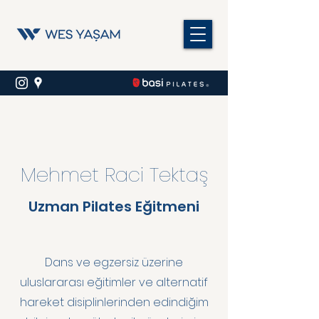
Mehmet Raci Tektaş
Uzman Pilates Eğitmeni
Dans ve egzersiz üzerine
uluslararası eğitimler ve alternatif
hareket disiplinlerinden edindiğim