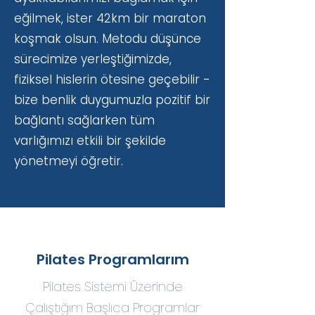
eğilmek, ister 42km bir maraton
koşmak olsun. Metodu düşünce
sürecimize yerleştiğimizde,
fiziksel hislerin ötesine geçebilir -
bize benlik duygumuzla pozitif bir
bağlantı sağlarken tüm
varlığımızı etkili bir şekilde
yönetmeyi öğretir.
Pilates Programlarım
Pilates Sistemi Üzerinde
Çalıştığım Başlıca Programlar