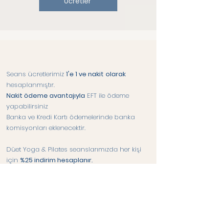
Ücretler
Seans ücretlerimiz
1'e 1 ve nakit
olarak
hesaplanmıştır.
Nakit ödeme avantajıyla
EFT ile ödeme
yapabilirsiniz
Banka ve Kredi Kartı ödemelerinde banka
komisyonları eklenecektir.
Düet Yoga & Pilates seanslarımızda her kişi
için
%25 indirim hesaplanır.