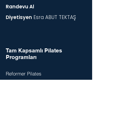
Randevu Al
Diyetisyen
Esra ABUT TEKTAŞ
Tam Kapsamlı Pilates
Programları
Reformer Pilates
Comprehensive Pilates
Hamilelikte Reformer Pilates
Sporcular için Pilates
Mat Pilates Dersleri
Klinik Egzersiz
Manuel Terapi